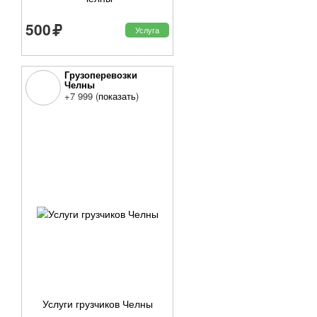
500
Услуга
Грузоперевозки
Челны
Набережные Челны, 40
+7 999 (
показать
)
лет Победы, 27
Услуги грузчиков Челны