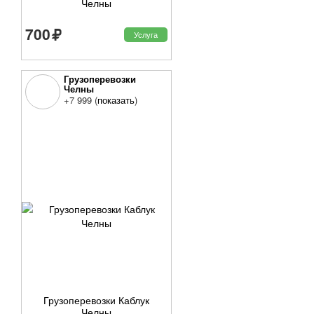
Челны
700
Услуга
Грузоперевозки
Челны
Набережные Челны, 40
+7 999 (
показать
)
лет Победы, 27
Грузоперевозки Каблук
Челны